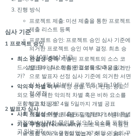
진행 방식
프로젝트 제출: 미션 제출을 통한 프로젝트
제출 리스트 등록
심사 기준
프로젝트 승인: 프로젝트 승인 심사 기준에
1 프로젝트 승인
의거한 프로젝트 승인 여부 결정. 최초 승
인 10팀 보상 지급
최소 완결성 충족
: 제출된 프로젝트의 소스 코
드, 설명 등이 최소한의 완결성을 갖추고 있는
발표자 심사: 제출된 프로젝트 내용을 기반
가?
으로 발표자 선정 심사 기준에 의거한 서면
심사. 4월 1일부터 프로젝트 발표 10팀 선
악의적 차별 여부
: 특정 성별, 나이, 인종, 종교,
정 예정
외모 등에 대한 악의적 차별 혹은 비하 요소를
포함하고 있는가?
발표자 공표: 4월 5일까지 개별 공표
2 발표자 심사
사회 적절성 여부
: 제출된 프로젝트가 사회 통념
프로젝트 발표: 4월 6일 발표자 10팀의 발
관점에서 심각한 물의를 일으킬 요소를 포함하
표 및 심사
기술 구현성(Technicality)
: 프로젝트에 적용된
고 있는가?
기술이 완벽하게 구현되었는가? 해당 기술의 구
최종 심사: 4월 6일 발표자 중 수상 3팀 선