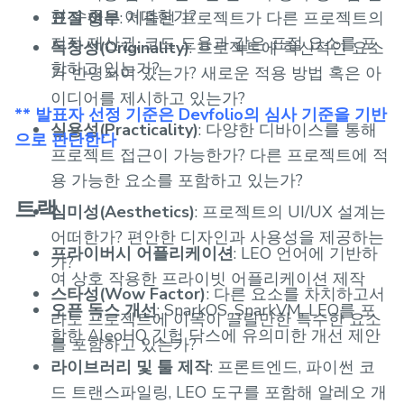
현 수준은 어떠한가?
표절 여부
: 제출된 프로젝트가 다른 프로젝트의
정
지적 재산권, 코드 도용과 같은 표절 요소를 포
독창성(Originality)
: 프로젝트에 혁신적인 요소
함하고 있는가?
가 반영되어 있는가? 새로운 적용 방법 혹은 아
이디어를 제시하고 있는가?
** 발표자 선정 기준은 Devfolio의 심사 기준을 기반
실용성(Practicality)
: 다양한 디바이스를 통해
으로 판단한다
프로젝트 접근이 가능한가? 다른 프로젝트에 적
용 가능한 요소를 포함하고 있는가?
트랙
심미성(Aesthetics)
: 프로젝트의 UI/UX 설계는
어떠한가? 편안한 디자인과 사용성을 제공하는
프라이버시 어플리케이션
: LEO 언어에 기반하
가?
여 상호 작용한 프라이빗 어플리케이션 제작
스타성(Wow Factor)
: 다른 요소를 차치하고서
오픈 독스 개선
: SnarkOS, SnarkVM, LEO를 포
라도 프로젝트에 이목이 끌릴만한 특수한 요소
함한 AleoHQ 깃헙 닥스에 유의미한 개선 제안
를 포함하고 있는가?
라이브러리 및 툴 제작
: 프론트엔드, 파이썬 코
드 트랜스파일링, LEO 도구를 포함해 알레오 개